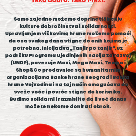
Samo zajedno možemo doprineti širenju
kulture dobročinstva i solidarnosti.
Upravljanjem viškovima hrane možemo pomoći
da ona svakog dana stigne do onih kojima je
potrebna. Inicijativa „Tanjir po tanjir“, uz
podršku Programa Ujedinjenih nacija za razvoj
(UNDP), povezuje Maxi, Mega Maxi, Tempo i
Shop&Go prodavnice sa humanitarnim
organizacijama Banke hrane Beograd i Banka
hrane Vojvodina i na taj način omogućava da
sveže voće i povrće stigne do korisnika.
Budimo solidarni i razmislite da li već danas
možete nekome donirati obrok.