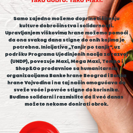
Samo zajedno možemo doprineti širenju
kulture dobročinstva i solidarnosti.
Upravljanjem viškovima hrane možemo pomoći
da ona svakog dana stigne do onih kojima je
potrebna. Inicijativa „Tanjir po tanjir“, uz
podršku Programa Ujedinjenih nacija za razvoj
(UNDP), povezuje Maxi, Mega Maxi, Tempo i
Shop&Go prodavnice sa humanitarnim
organizacijama Banke hrane Beograd i Banka
hrane Vojvodina i na taj način omogućava da
sveže voće i povrće stigne do korisnika.
Budimo solidarni i razmislite da li već danas
možete nekome donirati obrok.